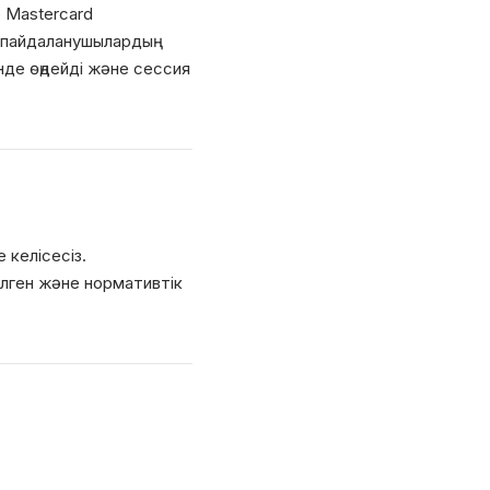
 Mastercard
е пайдаланушылардың
нде өңдейдi және сессия
 келiсесiз.
елген және нормативтiк