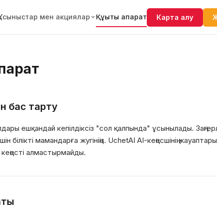
Құқықтық ақпарат
Ұсыныстар мен акциялар
Карта алу
Ж
қпарат
н бас тарту
дары ешқандай кепiлдiксiз "сол қалпында" ұсынылады. Заңгерл
iн бiлiктi мамандарға жугiнiңiз. UchetAI AI-кеңесшiнiң жауапт
и кеңестi алмастырмайды.
аты