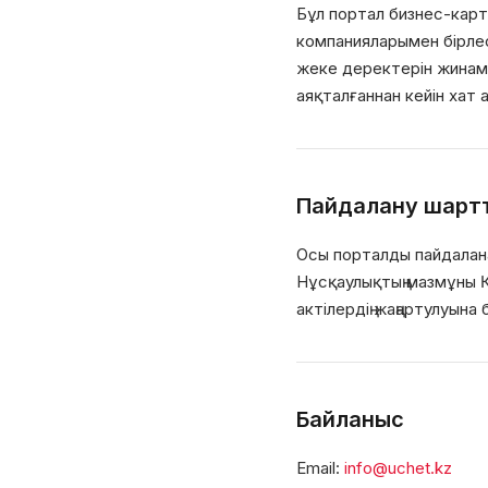
Бұл портал бизнес-карт
компанияларымен бiрлесi
жеке деректерiн жинама
аяқталғаннан кейiн хат
Пайдалану шарт
Осы порталды пайдалана
Нұсқаулықтың мазмұны Қ
актiлердiң жаңартулуына
Байланыс
Email:
info@uchet.kz