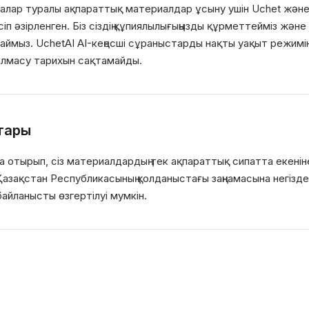
алар туралы ақпараттық материалдар ұсыну ушiн Uchet және
п әзiрленген. Бiз сiздiң құпиялылығыңызды құрметтеймiз жән
ймыз. UchetAI AI-кеңесшi сұраныстарды нақты уақыт режимi
 алмасу тарихын сақтамайды.
тары
 отырып, сiз материалдардың тек ақпараттық сипатта екенiне
азақстан Республикасының қолданыстағы заңнамасына негiзд
 байланысты өзгертiлуi мумкiн.