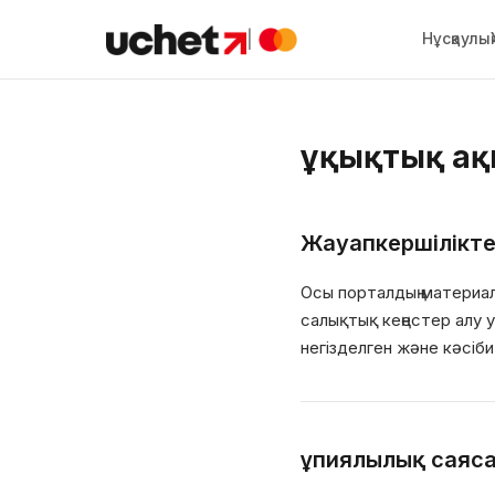
|
Нұсқаулық
Құқықтық а
Жауапкершiлiкте
Осы порталдың материал
салықтық кеңестер алу уш
негiзделген және кәсiб
Құпиялылық саяс