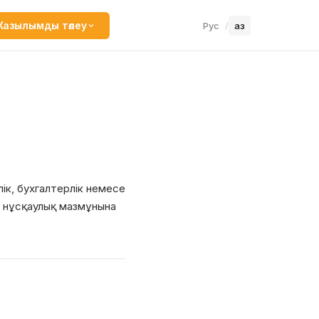
азылымды төлеу
Рус
/
Қаз
iк, бухгалтерлiк немесе
ары нұсқаулық мазмұнына